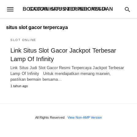
BOCORAN SITUS TERPERCAYA DAN GACOR HARI INI DI INDONESIA
situs slot gacor terpercaya
SLOT ONLINE
Link Situs Slot Gacor Jackpot Terbesar
Lamp Of Infinity
Link Situs Judi Slot Gacor Resmi Terpercaya Jackpot Terbesar
Lamp Of Infinity Untuk mendapatkan menang maxwin,
pastikan bermain bersama…
1 tahun ago
All Rights Reserved
View Non-AMP Version