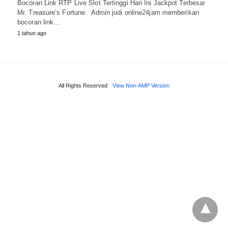
Bocoran Link RTP Live Slot Tertinggi Hari Ini Jackpot Terbesar
Mr. Treasure’s Fortune Admin judi online24jam memberikan
bocoran link…
1 tahun ago
All Rights Reserved
View Non-AMP Version